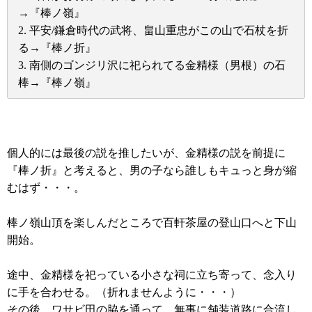
→『棒ノ嶺』
2. 平安/鎌倉時代の武将、畠山重忠がこの山で石杖を折
る→『棒ノ折』
3. 南側のゴンジリ沢に祀られてる金精様（男根）の石
棒→『棒ノ嶺』
個人的には最後の説を推したいが、金精様の説を前提に
『棒ノ折』と考えると、男の子なら誰しもキュっと身が縮
むはず・・・。
棒ノ嶺山頂を楽しんだところで百軒茶屋の登山口へと下山
開始。
途中、金精様を祀っている小さな祠に立ち寄って、念入り
に手を合わせる。（折れませんように・・・）
その後、ワサビ田の脇を通って、無事に舗装道路に合流し