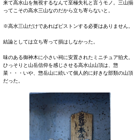
来て高水山を無視するなんて至極失礼と言うモノ。三山揃
ってこその高水三山なのだから立ち寄らないと。
※高水三山だけであればピストンする必要はありません。
結論としては立ち寄って損はしなかった。
味のある御神木に小さい祠に安置されたミニチュア狛犬。
ひっそりと山岳信仰を感じさせる高水山山頂は、惣
菜・・・いや、惣岳山に続いて個人的に好きな部類の山頂
だった。