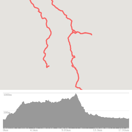
1000m
500m
0km
4.5km
9.01km
13.5km
17.91km