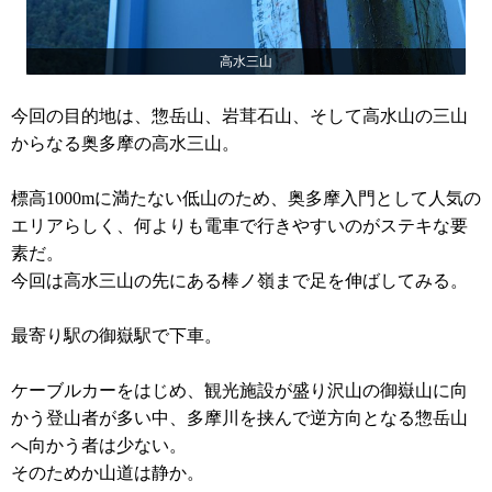
高水三山
今回の目的地は、惣岳山、岩茸石山、そして高水山の三山
からなる奥多摩の高水三山。
標高1000mに満たない低山のため、奥多摩入門として人気の
エリアらしく、何よりも電車で行きやすいのがステキな要
素だ。
今回は高水三山の先にある棒ノ嶺まで足を伸ばしてみる。
最寄り駅の御嶽駅で下車。
ケーブルカーをはじめ、観光施設が盛り沢山の御嶽山に向
かう登山者が多い中、多摩川を挟んで逆方向となる惣岳山
へ向かう者は少ない。
そのためか山道は静か。