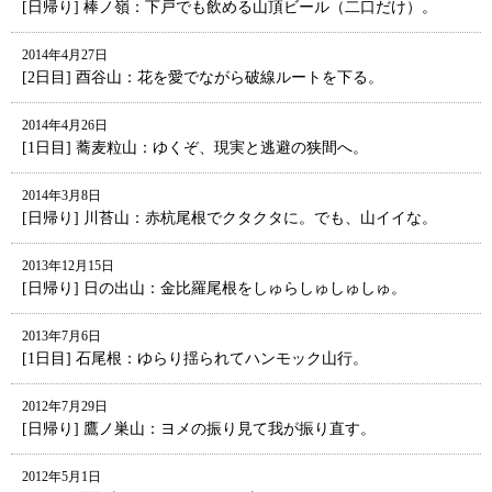
[日帰り] 棒ノ嶺：下戸でも飲める山頂ビール（二口だけ）。
2014年4月27日
[2日目] 酉谷山：花を愛でながら破線ルートを下る。
2014年4月26日
[1日目] 蕎麦粒山：ゆくぞ、現実と逃避の狭間へ。
2014年3月8日
[日帰り] 川苔山：赤杭尾根でクタクタに。でも、山イイな。
2013年12月15日
[日帰り] 日の出山：金比羅尾根をしゅらしゅしゅしゅ。
2013年7月6日
[1日目] 石尾根：ゆらり揺られてハンモック山行。
2012年7月29日
[日帰り] 鷹ノ巣山：ヨメの振り見て我が振り直す。
2012年5月1日