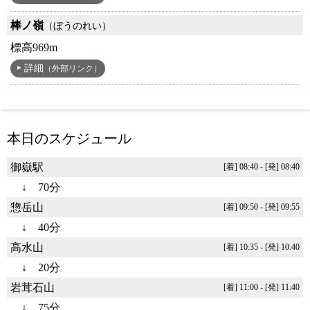
棒ノ嶺
（ぼうのれい）
標高969m
詳細
（外部リンク）
本日のスケジュール
御嶽駅
[着] 08:40 - [発] 08:40
↓ 70分
惣岳山
[着] 09:50 - [発] 09:55
↓ 40分
高水山
[着] 10:35 - [発] 10:40
↓ 20分
岩茸石山
[着] 11:00 - [発] 11:40
↓ 75分