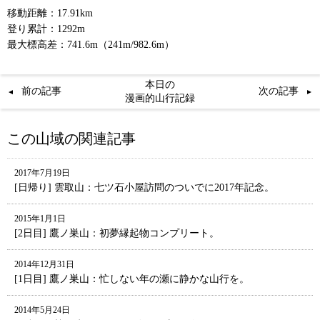
移動距離：17.91km
登り累計：1292m
最大標高差：741.6m（241m/982.6m）
本日の
前の記事
次の記事
漫画的山行記録
この山域の関連記事
2017年7月19日
[日帰り] 雲取山：七ツ石小屋訪問のついでに2017年記念。
2015年1月1日
[2日目] 鷹ノ巣山：初夢縁起物コンプリート。
2014年12月31日
[1日目] 鷹ノ巣山：忙しない年の瀬に静かな山行を。
2014年5月24日