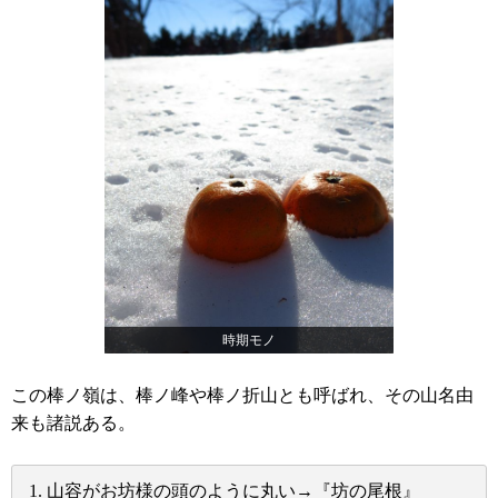
時期モノ
この棒ノ嶺は、棒ノ峰や棒ノ折山とも呼ばれ、その山名由
来も諸説ある。
1. 山容がお坊様の頭のように丸い→『坊の尾根』