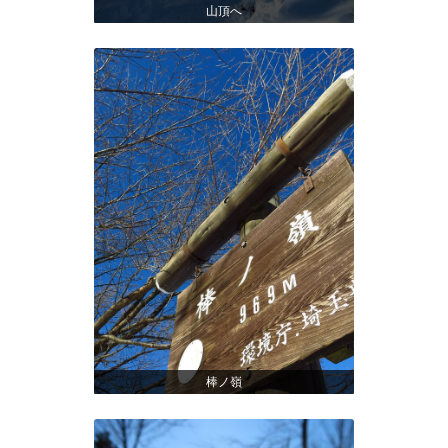
山頂へ
棒ノ嶺