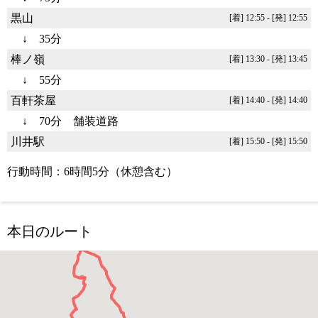
黒山
[着] 12:55 - [発] 12:55
↓ 35分
棒ノ嶺
[着] 13:30 - [発] 13:45
↓ 55分
百軒茶屋
[着] 14:40 - [発] 14:40
↓ 70分 舗装道路
川井駅
[着] 15:50 - [発] 15:50
行動時間：6時間5分（休憩含む）
本日のルート