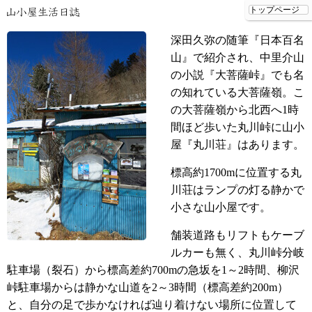
深田久弥の随筆『日本百名
山』で紹介され、中里介山
の小説『大菩薩峠』でも名
の知れている大菩薩嶺。こ
の大菩薩嶺から北西へ1時
間ほど歩いた丸川峠に山小
屋『丸川荘』はあります。
標高約1700mに位置する丸
川荘はランプの灯る静かで
小さな山小屋です。
舗装道路もリフトもケーブ
ルカーも無く、丸川峠分岐
駐車場（裂石）から標高差約700mの急坂を1～2時間、柳沢
峠駐車場からは静かな山道を2～3時間（標高差約200m）
と、自分の足で歩かなければ辿り着けない場所に位置して