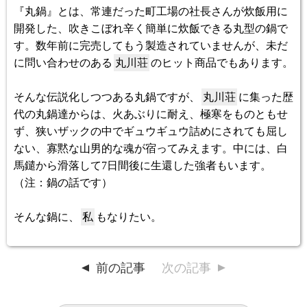
『丸鍋』とは、常連だった町工場の社長さんが炊飯用に
開発した、吹きこぼれ辛く簡単に炊飯できる丸型の鍋で
す。数年前に完売してもう製造されていませんが、未だ
に問い合わせのある
丸川荘
のヒット商品でもあります。
そんな伝説化しつつある丸鍋ですが、
丸川荘
に集った歴
代の丸鍋達からは、火あぶりに耐え、極寒をものともせ
ず、狭いザックの中でギュウギュウ詰めにされても屈し
ない、寡黙な山男的な魂が宿ってみえます。中には、白
馬鑓から滑落して7日間後に生還した強者もいます。
（注：鍋の話です）
そんな鍋に、
私
もなりたい。
前の記事
次の記事