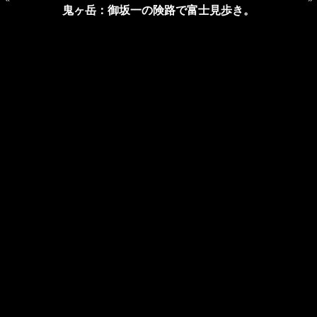
鬼ヶ岳：御坂一の険路で富士見歩き。