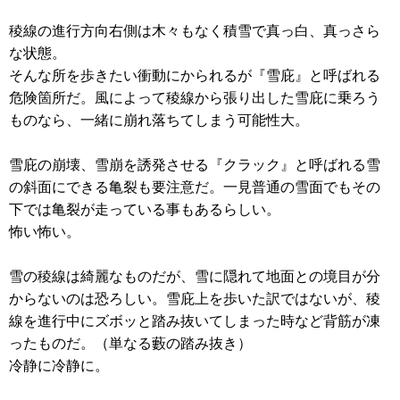
稜線の進行方向右側は木々もなく積雪で真っ白、真っさら
な状態。
そんな所を歩きたい衝動にかられるが『雪庇』と呼ばれる
危険箇所だ。風によって稜線から張り出した雪庇に乗ろう
ものなら、一緒に崩れ落ちてしまう可能性大。
雪庇の崩壊、雪崩を誘発させる『クラック』と呼ばれる雪
の斜面にできる亀裂も要注意だ。一見普通の雪面でもその
下では亀裂が走っている事もあるらしい。
怖い怖い。
雪の稜線は綺麗なものだが、雪に隠れて地面との境目が分
からないのは恐ろしい。雪庇上を歩いた訳ではないが、稜
線を進行中にズボッと踏み抜いてしまった時など背筋が凍
ったものだ。（単なる藪の踏み抜き）
冷静に冷静に。