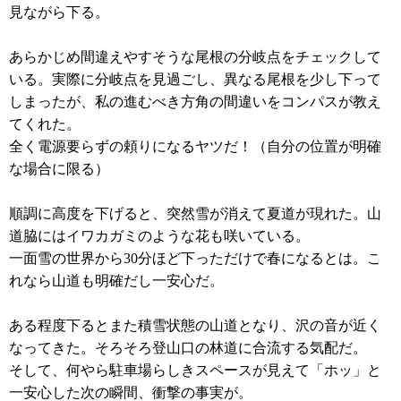
見ながら下る。
あらかじめ間違えやすそうな尾根の分岐点をチェックして
いる。実際に分岐点を見過ごし、異なる尾根を少し下って
しまったが、私の進むべき方角の間違いをコンパスが教え
てくれた。
全く電源要らずの頼りになるヤツだ！（自分の位置が明確
な場合に限る）
順調に高度を下げると、突然雪が消えて夏道が現れた。山
道脇にはイワカガミのような花も咲いている。
一面雪の世界から30分ほど下っただけで春になるとは。こ
れなら山道も明確だし一安心だ。
ある程度下るとまた積雪状態の山道となり、沢の音が近く
なってきた。そろそろ登山口の林道に合流する気配だ。
そして、何やら駐車場らしきスペースが見えて「ホッ」と
一安心した次の瞬間、衝撃の事実が。