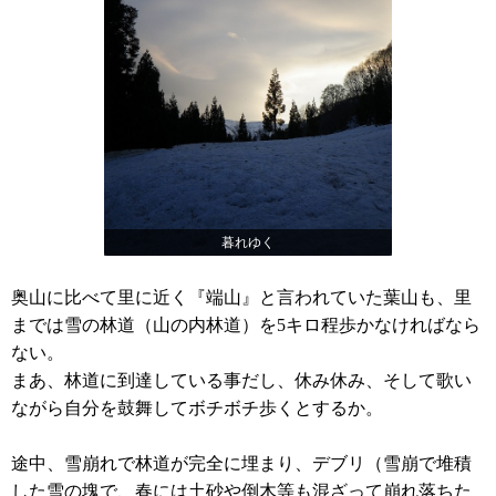
暮れゆく
奥山に比べて里に近く『端山』と言われていた葉山も、里
までは雪の林道（山の内林道）を5キロ程歩かなければなら
ない。
まあ、林道に到達している事だし、休み休み、そして歌い
ながら自分を鼓舞してボチボチ歩くとするか。
途中、雪崩れで林道が完全に埋まり、デブリ（雪崩で堆積
した雪の塊で、春には土砂や倒木等も混ざって崩れ落ちた