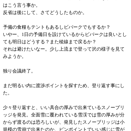
はこう言う事か。
反省は後にして、さてどうしたものか。
予備の食糧もテントもあるしビバークでもするか？
いやー、1日の予備日を設けているからビバークは良いとし
ても明日はどうする？また稜線まで戻るか？
それは避けたいなー。少し上流まで登って沢の様子を見て
みようか。
独り会議終了。
まだ明るい内に渡渉ポイントを探すため、登り返す事にし
た。
少々登り返すと、いい具合の厚みで出来ているスノーブリ
ッジを発見。全面雪に覆われている雪渓では雪の厚みが分
からず渡るのは恐ろしいが、発見したスノーブリッジは小
規模の雪崩で出来たのか、ピンポイントでいい感じに雪が