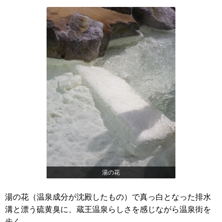
湯の花
湯の花（温泉成分が沈殿したもの）で真っ白となった排水
溝と漂う硫黄臭に、蔵王温泉らしさを感じながら温泉街を
歩く。