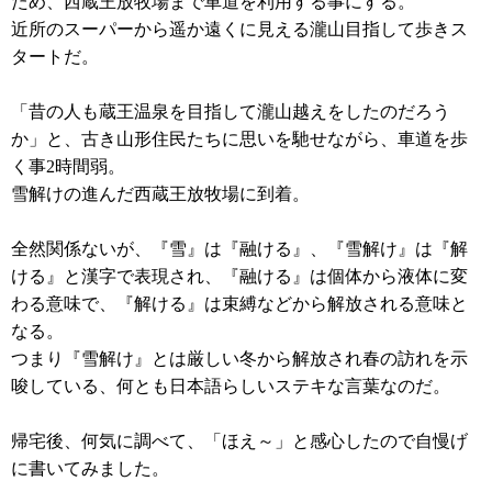
ため、西蔵王放牧場まで車道を利用する事にする。
近所のスーパーから遥か遠くに見える瀧山目指して歩きス
タートだ。
「昔の人も蔵王温泉を目指して瀧山越えをしたのだろう
か」と、古き山形住民たちに思いを馳せながら、車道を歩
く事2時間弱。
雪解けの進んだ西蔵王放牧場に到着。
全然関係ないが、『雪』は『融ける』、『雪解け』は『解
ける』と漢字で表現され、『融ける』は個体から液体に変
わる意味で、『解ける』は束縛などから解放される意味と
なる。
つまり『雪解け』とは厳しい冬から解放され春の訪れを示
唆している、何とも日本語らしいステキな言葉なのだ。
帰宅後、何気に調べて、「ほえ～」と感心したので自慢げ
に書いてみました。