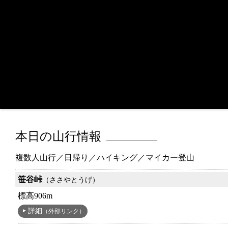
本日の山行情報
複数人山行／日帰り／ハイキング／マイカー登山
笹谷峠
（ささやとうげ）
標高906m
詳細
（外部リンク）