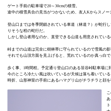
ゲート手前の駐車場で20～30cmの積雪。
途中の積雪具合の見当がつかないため、友人Kからスノー
登山口までは冬季閉鎖されている車道（林道？）が蛇行し
りそうな程の蛇行だ。
しかし登山者用なのか、直登できる山道も用意されている
峠までの山道は完全に樹林帯に守られているので雪風の影
それでも山頂方面を見上げると、荒れているのか真っ白で
歩く事、1時間程。予定通り登山口のある笹谷峠駐車場に
今のところ冷たい風は吹いているが天候は落ち着いている
時折、山形神室の手前にあるハマグリ山がチラチラと顔を
こ
あ
ト