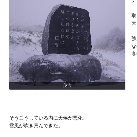
ナ
取
天
強
な
冬
茂吉
そうこうしている内に天候が悪化。
雪風が吹き荒んできた。