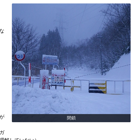
な
が
閉鎖
ガ