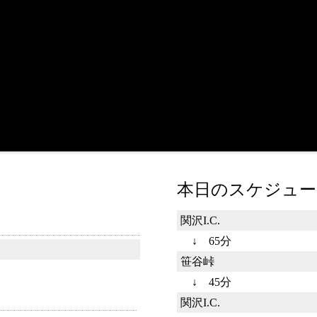
本日のスケジュー
関沢I.C.
↓ 65分
笹谷峠
↓ 45分
関沢I.C.