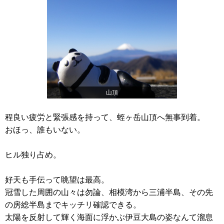
山頂
程良い疲労と緊張感を持って、蛭ヶ岳山頂へ無事到着。
おほっ、誰もいない。
ヒル独り占め。
好天も手伝って眺望は最高。
冠雪した周囲の山々は勿論、相模湾から三浦半島、その先
の房総半島までキッチリ確認できる。
太陽を反射して輝く海面に浮かぶ伊豆大島の姿なんて溜息