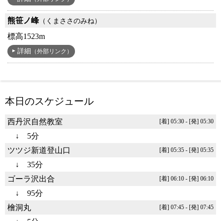
熊笹ノ峰
（くまささのみね）
標高1523m
詳細
（外部リンク）
本日のスケジュール
西丹沢自然教室
[着] 05:30 - [発] 05:30
↓ 5分
ツツジ新道登山口
[着] 05:35 - [発] 05:35
↓ 35分
ゴーラ沢出合
[着] 06:10 - [発] 06:10
↓ 95分
檜洞丸
[着] 07:45 - [発] 07:45