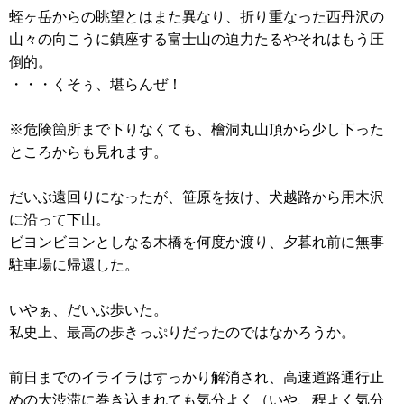
蛭ヶ岳からの眺望とはまた異なり、折り重なった西丹沢の
山々の向こうに鎮座する富士山の迫力たるやそれはもう圧
倒的。
・・・くそぅ、堪らんぜ！
※危険箇所まで下りなくても、檜洞丸山頂から少し下った
ところからも見れます。
だいぶ遠回りになったが、笹原を抜け、犬越路から用木沢
に沿って下山。
ビヨンビヨンとしなる木橋を何度か渡り、夕暮れ前に無事
駐車場に帰還した。
いやぁ、だいぶ歩いた。
私史上、最高の歩きっぷりだったのではなかろうか。
前日までのイライラはすっかり解消され、高速道路通行止
めの大渋滞に巻き込まれても気分よく（いや、程よく気分