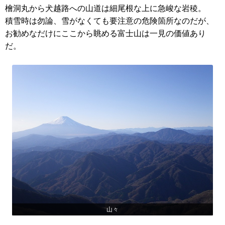
檜洞丸から犬越路への山道は細尾根な上に急峻な岩稜。
積雪時は勿論、雪がなくても要注意の危険箇所なのだが、
お勧めなだけにここから眺める富士山は一見の価値あり
だ。
山々