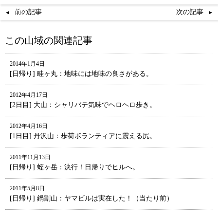
前の記事
次の記事
この山域の関連記事
2014年1月4日
[日帰り] 畦ヶ丸：地味には地味の良さがある。
2012年4月17日
[2日目] 大山：シャリバテ気味でヘロヘロ歩き。
2012年4月16日
[1日目] 丹沢山：歩荷ボランティアに震える尻。
2011年11月13日
[日帰り] 蛭ヶ岳：決行！日帰りでヒルへ。
2011年5月8日
[日帰り] 鍋割山：ヤマビルは実在した！（当たり前）