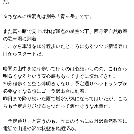
だ。
※ちなみに檜洞丸は別称「青ヶ岳」です。
まだ真っ暗で見上げれば満点の星空の下、西丹沢自然教室
の駐車場に到着。
ここから車道を10分程歩いたところにあるツツジ新道登山
口からスタートだ。
暗闇の山中を独り歩いて行くのは心細いものの、これから
明るくなるという安心感もあってすぐに慣れてきた。
30分程歩くと空も薄明るくなり、予定通りヘッドランプが
必要なくなる頃にゴーラ沢出合に到着。
昨日まで降り続いた雨で増水が気になってはいたが、こち
らも予定通り飛び石をつたって渡れそうな水量だ。
「予定通り」と言うのも、昨日のうちに西丹沢自然教室に
電話で山道や沢の状態を確認済み。