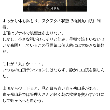
檜洞丸
すっかり体も温もり、ヌクヌクの状態で檜洞丸山頂に到
着。
山頂はブナ林で眺望はあまりない。
しかし、小さな祠がひっそりと佇み、早朝で誰もいないせ
いか森閑としているこの雰囲気は個人的には大好きな部類
だ。
これが「丸」か・・・。
いつもの山頂テンションにはならず、静かに山頂を楽しん
だ。
山頂から少し下ると、見た目も青い青ヶ岳山荘がある。
青ヶ岳山荘では管理人さんと軽く朝の挨拶を交わすだけに
して蛭ヶ岳へと向かう。